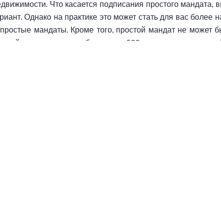
движимости. Что касается подписания простого мандата, 
ариант. Однако на практике это может стать для вас более
 простые мандаты. Кроме того, простой мандат не может бы
вашей недвижимости в более чем 500 местных агентствах.
лючая MLS, поскольку мы считаем, что это отличный
т и предоставили своему агенту Nice Homes всю необходи
мости
й недвижимости, которые будут использованы для ее р
ный мандат, ваша недвижимость также будет рекламирована
ам. В Nice Homes мы инвестировали в новейшие маркет
вашей недвижимости мы настоятельно рекомендуем владе
те. Важно отметить, что каждый агент Nice Homes прошел о
удничество с некоторыми из ведущих международных сетей 
мости и, следовательно, количества потенциальных покупа