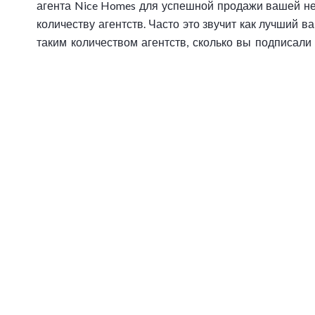
агента Nice Homes для успешной продажи вашей не
количеству агентств. Часто это звучит как лучший в
таким количеством агентств, сколько вы подписали
исключительных мандатов, что снижает видимость 
профессиональные платформы и инструменты, вк
недвижимости. После того, как вы подписали манда
вашу недвижимость.
Маркетинг вашей недвижи
Ваш агент Nice Homes сделает фотографии ваше
международных сетях. Если вы подписали эксклюзив
будет доступна более чем 500 местным агентств
виртуального просмотра. При фотографировании 
презентабельными, чтобы показать их в лучшем све
мы усердно работаем, чтобы найти и укрепить сотр
постоянного повышения узнаваемости вашей недвижи