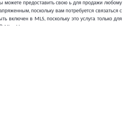
вы можете предоставить свою ь для продажи любому
 напряженным, поскольку вам потребуется связаться с
ть включен в MLS, поскольку это услуга только для
 В Nice Homes мы вложили значительные средства в
 способ увеличить наши шансы на продажу вашей
мую документацию, он / она может начать продавать
екламы в Интернете, а также в наших местных и
 в Службе мульти-листинга (MLS) и, следовательно,
инговые инструменты, включая 3D-фотографию для
льцам убрать все личные вещи и сделать комнаты
бучение профессиональной фотографии. В Nice Homes
и на местном уровне с другими агентствами с целью
телей.