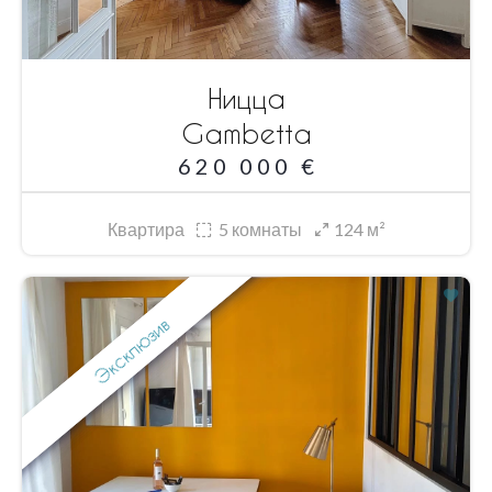
Ницца
Gambetta
620 000 €
Квартира
5
комнаты
124 м²
Эксклюзив
Фаворит