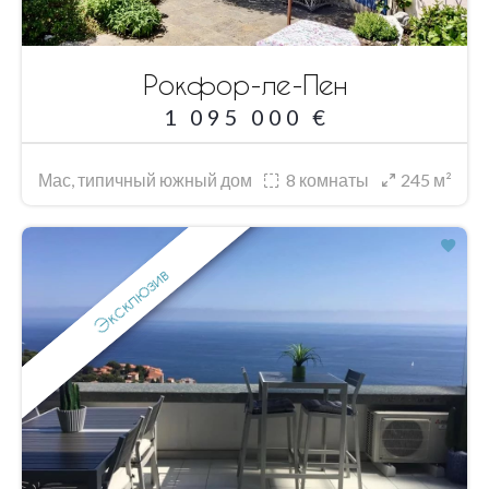
Рокфор-ле-Пен
1 095 000 €
Мас, типичный южный дом
8
комнаты
245 м²
Эксклюзив
Фаворит