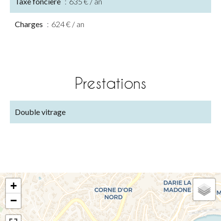
Taxe foncière
635 € / an
Charges
624 € / an
Prestations
Double vitrage
+
−