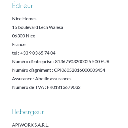
Éditeur
Nice Homes
15 boulevard Lech Walesa
06300 Nice
France
tel : +33 9 83 65 74 04
Numéro d’entreprise : 81367903200025 500 EUR
Numéro d’agrément : CPI06052016000003454
Assurance : Abeille assurances
Numéro de TVA : FR01813679032
Hébergeur
APIWORK S.A.R.L.