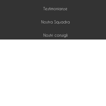
Testimonianze
Nostra Squadra
Nostri consigli
Nostre Passioni
Nostre Playlist
Nostre Tariffe
15 boulevard Lech Walesa 06300 Nice
©2026 Nice Homes
Menzioni legali
Preferenze cookie
Design by
Apimo™