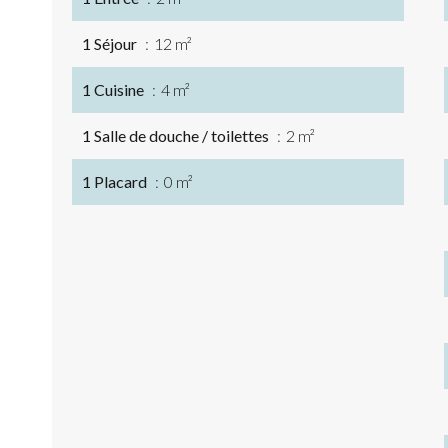
1 Séjour
12 m²
1 Cuisine
4 m²
1 Salle de douche / toilettes
2 m²
1 Placard
0 m²