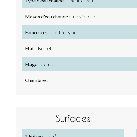
Type d'eau chaude
Chauffe-eau
Moyen d'eau chaude
Individuelle
Eaux usées
Tout à l'égout
État
Bon état
Étage
5ème
Chambres
Surfaces
1 Entrée
2 m²