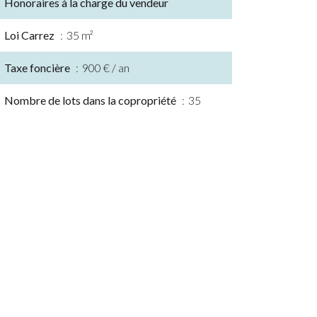
Honoraires à la charge du vendeur
Loi Carrez
35 m²
Taxe foncière
900 € / an
Nombre de lots dans la copropriété
35