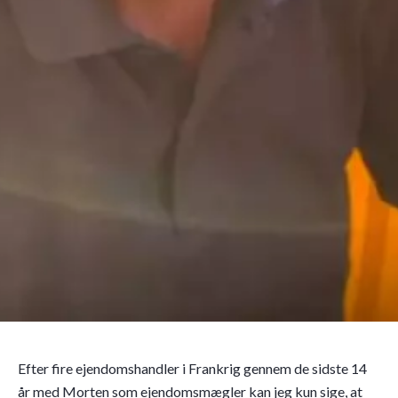
Efter fire ejendomshandler i Frankrig gennem de sidste 14
år med Morten som ejendomsmægler kan jeg kun sige, at